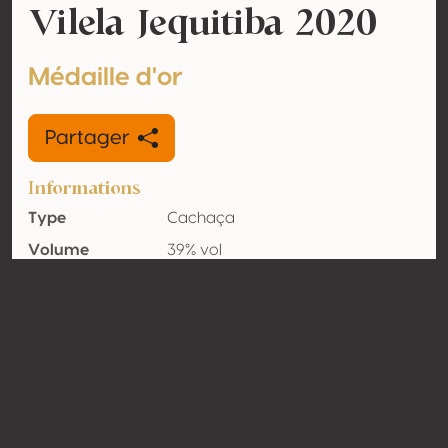
Vilela Jequitiba 2020
Médaille d'or
Partager
Informations
Type
Cachaça
Volume
39% vol
d'alcool
Biologique
Non
Pays
Brésil
Contact
Nom
Ind. E Com. Aguardente Vilela
Type
Producteur