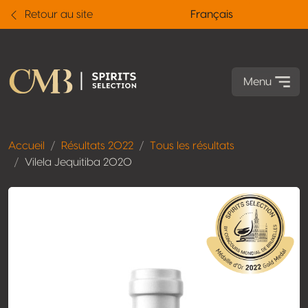
Retour au site
Français
Menu
Accueil
Résultats 2022
Tous les résultats
Vilela Jequitiba 2020