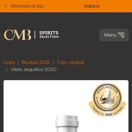
Ritornare al sito
Italiano
Menu
Casa
Risultati 2022
Tutti i risultati
Vilela Jequitiba 2020