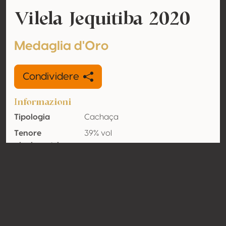
Vilela Jequitiba 2020
Medaglia d'Oro
Condividere
Informazioni
Tipologia
Cachaça
Tenore
39% vol
alcolometrico
acquisito
Organico
No
Nazione
Brasile
Contatto