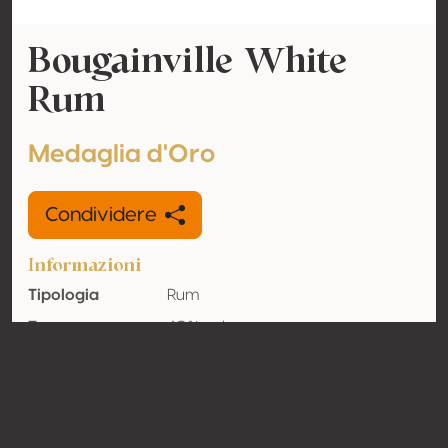
Bougainville White
Rum
Medaglia d'Oro
Condividere
Informazioni
Tipologia
Rum
Tenore
40% vol
alcolometrico
acquisito
Organico
No
Nazione
Maurizie