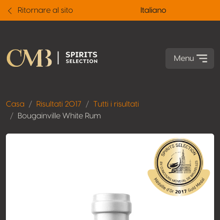
Ritornare al sito
Italiano
Menu
Casa
Risultati 2017
Tutti i risultati
Bougainville White Rum