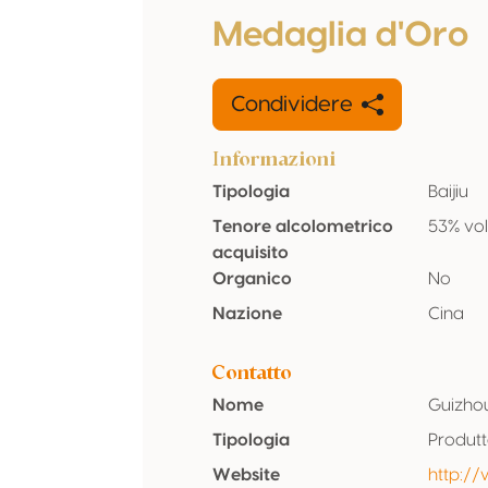
Medaglia d'Oro
Condividere
Informazioni
Tipologia
Baijiu
Tenore alcolometrico
53% vo
acquisito
Organico
No
Nazione
Cina
Contatto
Nome
Guizhou
Tipologia
Produt
Website
http:/