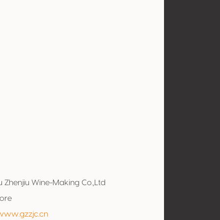
l
 Zhenjiu Wine-Making Co.,Ltd
tore
/www.gzzjc.cn