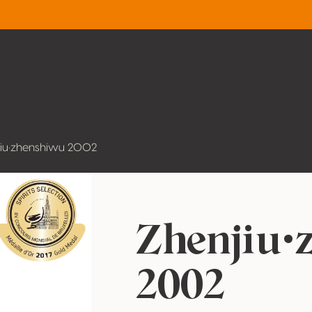
jiu•zhenshiwu 2002
Zhenjiu•
2002