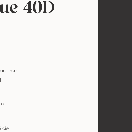
ue 40D
tural rum
l
ca
& cie