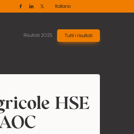
Italiano
Facebook
Linkedin
Twitter / X
Risultati 2025
Tutti i risultati
ricole HSE
 AOC