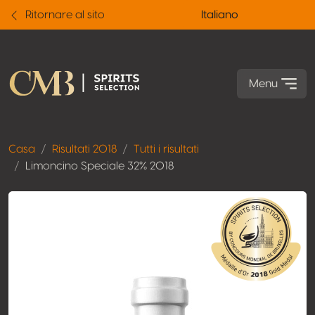
Ritornare al sito
Italiano
Menu
Casa
Risultati 2018
Tutti i risultati
Limoncino Speciale 32% 2018