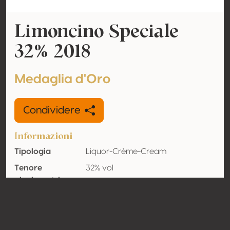
Limoncino Speciale
32% 2018
Medaglia d'Oro
Condividere
Informazioni
Tipologia
Liquor-Crème-Cream
Tenore
32% vol
alcolometrico
acquisito
Organico
No
Nazione
Italia