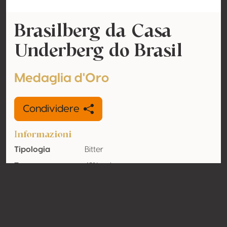
Brasilberg da Casa
Underberg do Brasil
Medaglia d'Oro
Condividere
Informazioni
Tipologia
Bitter
Tenore
42% vol
alcolometrico
acquisito
Organico
No
Nazione
Brasile