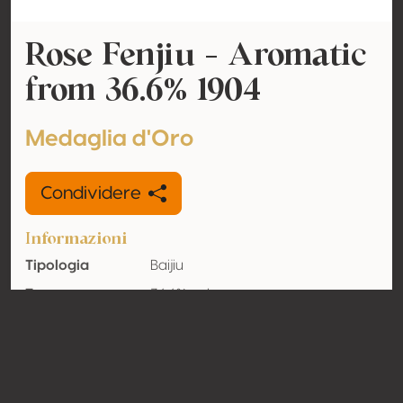
Rose Fenjiu - Aromatic
from 36.6% 1904
Medaglia d'Oro
Condividere
Informazioni
Tipologia
Baijiu
Tenore
36.6% vol
alcolometrico
acquisito
Organico
No
Nazione
Cina