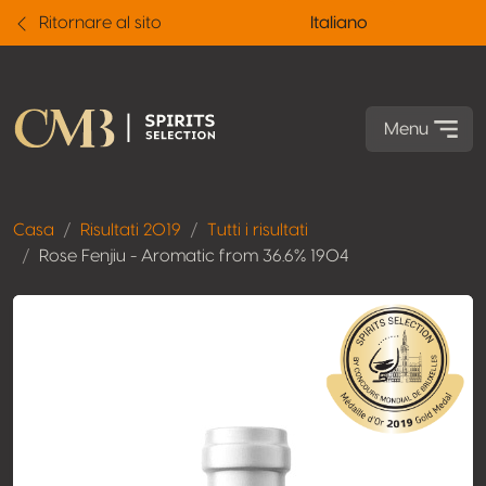
Ritornare al sito
Italiano
Menu
Casa
Risultati 2019
Tutti i risultati
Rose Fenjiu - Aromatic from 36.6% 1904