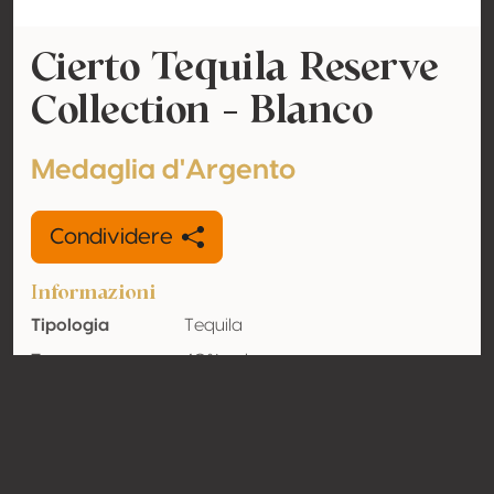
Cierto Tequila Reserve
Collection - Blanco
Medaglia d'Argento
Condividere
Informazioni
Tipologia
Tequila
Tenore
40% vol
alcolometrico
acquisito
Organico
No
Nazione
Messico