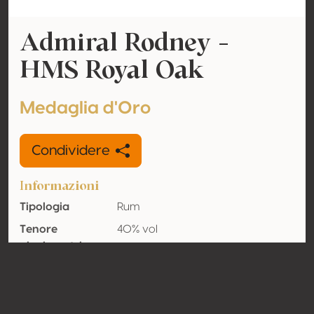
Admiral Rodney -
HMS Royal Oak
Medaglia d'Oro
Condividere
Informazioni
Tipologia
Rum
Tenore
40% vol
alcolometrico
acquisito
Organico
No
Nazione
Santa Lucia