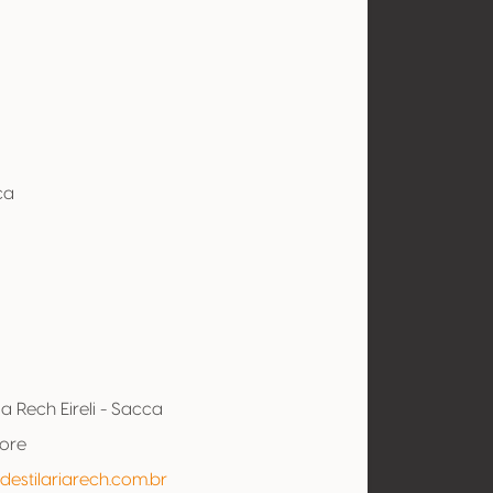
ça
ia Rech Eireli - Sacca
tore
/destilariarech.com.br