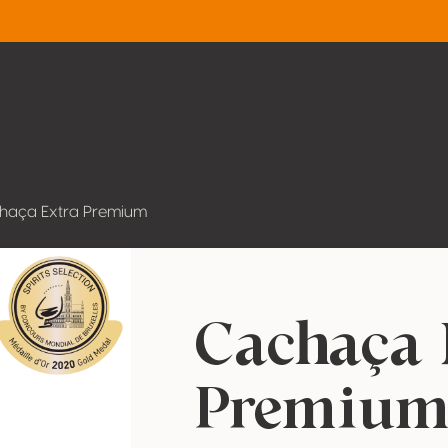
haça Extra Premium
Cachaça 
Premiu