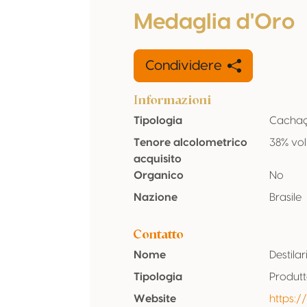
Medaglia d'Oro
Condividere
Informazioni
Tipologia
Cacha
Tenore alcolometrico
38% vol
acquisito
Organico
No
Nazione
Brasile
Contatto
Nome
Destilar
Tipologia
Produt
Website
https:/