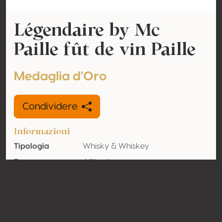
Légendaire by Mc
Paille fût de vin Paille
Medaglia d'Oro
Condividere
Informazioni
Tipologia
Whisky & Whiskey
Tenore
44% vol
alcolometrico
acquisito
Organico
No
Nazione
Francia