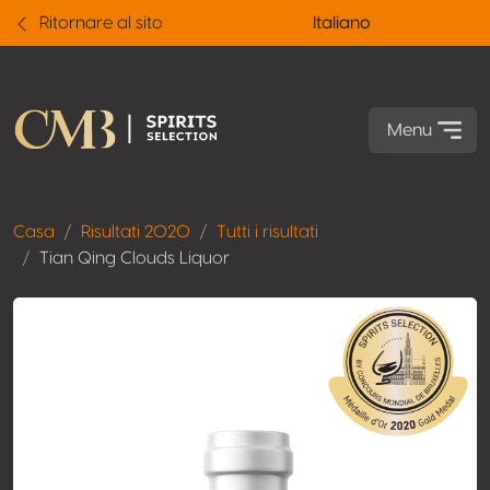
Ritornare al sito
Italiano
Menu
Casa
Risultati 2020
Tutti i risultati
Tian Qing Clouds Liquor