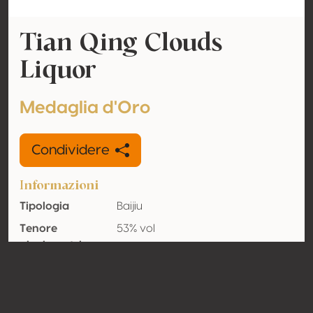
Tian Qing Clouds
Liquor
Medaglia d'Oro
Condividere
Informazioni
Tipologia
Baijiu
Tenore
53% vol
alcolometrico
acquisito
Organico
No
Nazione
Cina