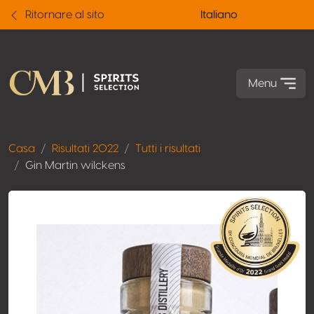
Ritornare al sito
Italiano
Menu
Casa
Risultati 2022
Tutti i risultati
Gin Martin wilckens