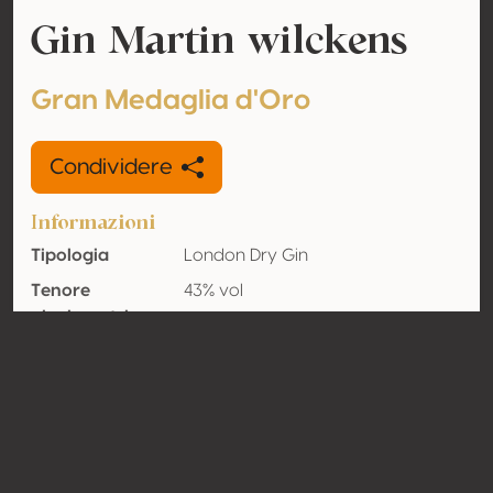
Gin Martin wilckens
Gran Medaglia d'Oro
Condividere
Informazioni
Tipologia
London Dry Gin
Tenore
43% vol
alcolometrico
acquisito
Organico
Sì
Nazione
Cile
Contatto