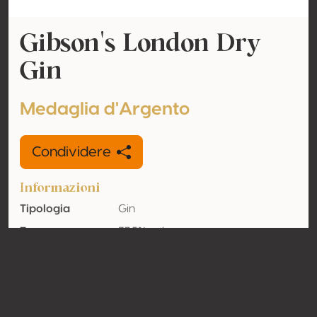
Gibson's London Dry
Gin
Medaglia d'Argento
Condividere
Informazioni
Tipologia
Gin
Tenore
37.5% vol
alcolometrico
acquisito
Organico
Sì
Nazione
Regno unito