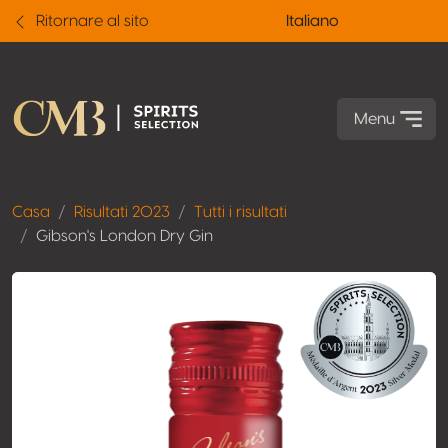
Ritornare al sito
Italiano
Menu
Casa
Risultati 2023
Tutti i risultati
Gibson's London Dry Gin