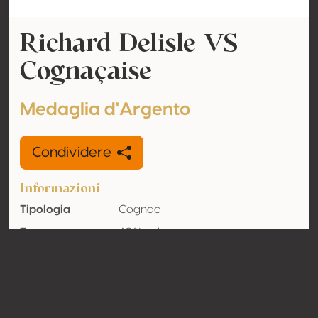
Richard Delisle VS
Cognaçaise
Medaglia d'Argento
Condividere
Informazioni
Tipologia
Cognac
Tenore
40% vol
alcolometrico
acquisito
Organico
No
Nazione
Francia