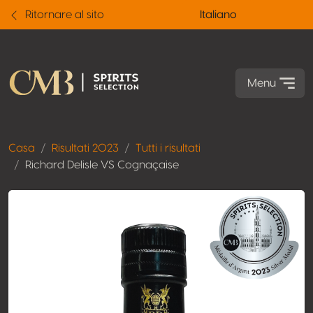
Ritornare al sito
Italiano
Menu
Casa
Risultati 2023
Tutti i risultati
Richard Delisle VS Cognaçaise