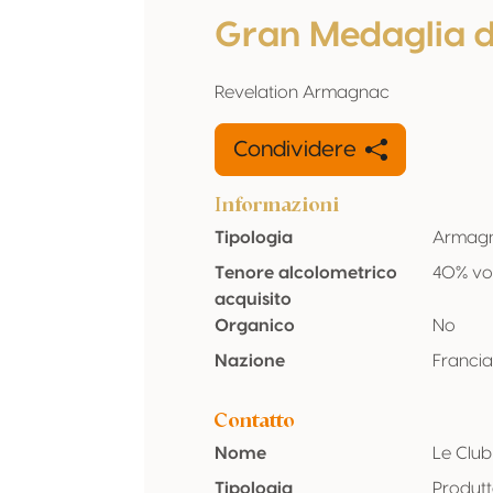
Gran Medaglia 
Revelation Armagnac
Condividere
Informazioni
Tipologia
Armag
Tenore alcolometrico
40% vo
acquisito
Organico
No
Nazione
Franci
Contatto
Nome
Le Clu
Tipologia
Produt