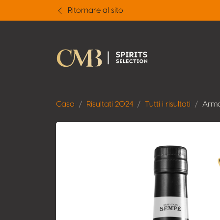
Ritornare al sito
Casa
Risultati 2024
Tutti i risultati
Arma