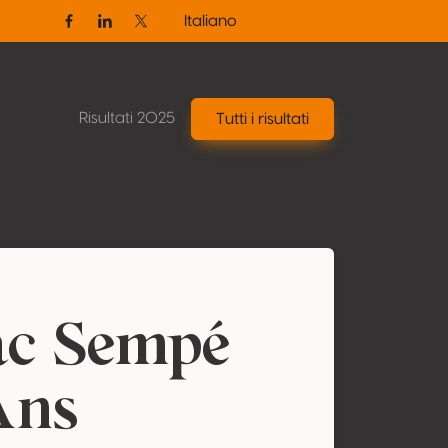
Italiano
Facebook
Linkedin
Twitter / X
Risultati 2025
Tutti i risultati
c Sempé
Ans