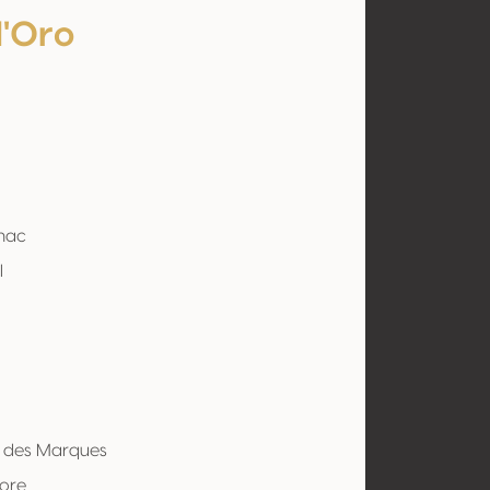
d'Oro
nac
l
a
b des Marques
tore