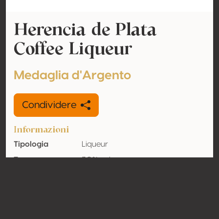
Herencia de Plata
Coffee Liqueur
Medaglia d'Argento
Condividere
Informazioni
Tipologia
Liqueur
Tenore
30% vol
alcolometrico
acquisito
Organico
No
Nazione
Messico