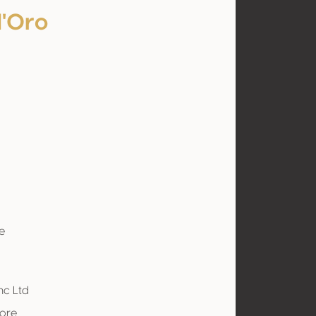
d'Oro
e
nc Ltd
tore