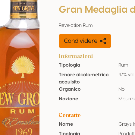
Gran Medaglia 
Revelation Rum
Condividere
Informazioni
Tipologia
Rum
Tenore alcolometrico
47% vol
acquisito
Organico
No
Nazione
Maurizi
Contatto
Nome
Grays I
Tipologia
Produt