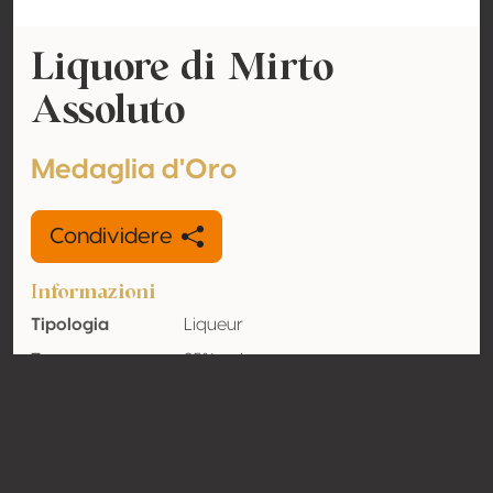
Liquore di Mirto
Assoluto
Medaglia d'Oro
Condividere
Informazioni
Tipologia
Liqueur
Tenore
25% vol
alcolometrico
acquisito
Organico
No
Nazione
Italia