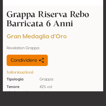
Grappa Riserva Rebo
Barricata 6 Anni
Gran Medaglia d'Oro
Revelation Grappa
Condividere
Informazioni
Tipologia
Grappa
Tenore
42% vol
alcolometrico
acquisito
Organico
No