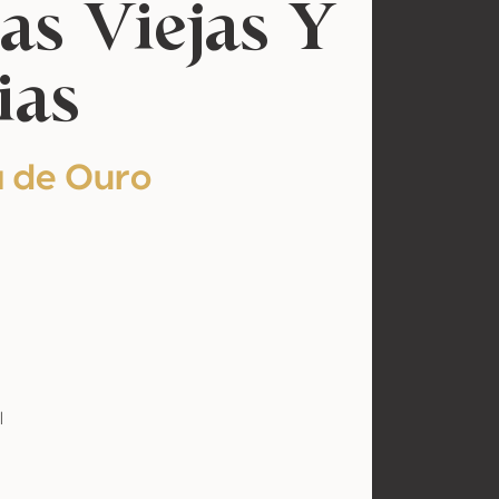
as Viejas Y
ias
 de Ouro
l