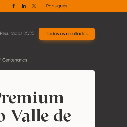
Portugués
Facebook
Linkedin
Twitter / X
Resultados 2025
Todos os resultados
Y Centenarias
 Premium
 Valle de