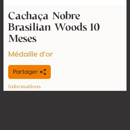
Cachaça Nobre
Brasilian Woods 10
Meses
Médaille d'or
Partager
Informations
Type
Cachaça
Volume
40% vol
d'alcool
Biologique
Non
Pays
Brésil