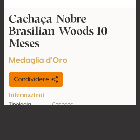
Cachaça Nobre
Brasilian Woods 10
Meses
Medaglia d'Oro
Condividere
Informazioni
Tipologia
Cachaça
Tenore
40% vol
alcolometrico
acquisito
Organico
No