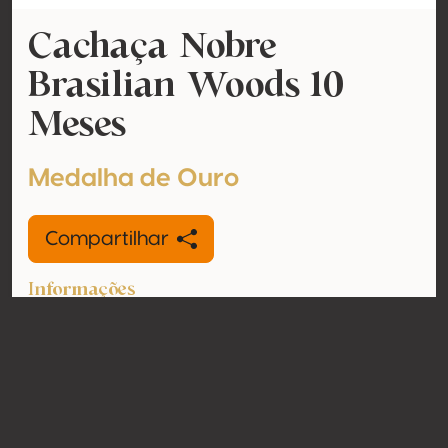
Cachaça Nobre
Brasilian Woods 10
Meses
Medalha de Ouro
Compartilhar
Informações
Modelo
Cachaça
Teor de álcool
40% vol
Orgânico
Não
País
Brasil