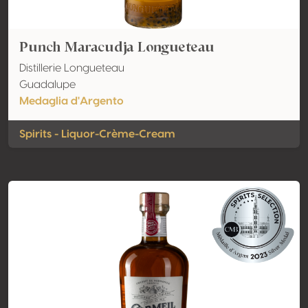
Punch Maracudja Longueteau
Distillerie Longueteau
Guadalupe
Medaglia d'Argento
Spirits - Liquor-Crème-Cream