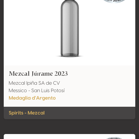
Mezcal Júrame 2023
Mezcal Ipiña SA de CV
Messico - San Luis Potosí
Medaglia d'Argento
Spirits - Mezcal