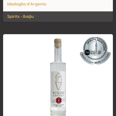
Medaglia d'Argento
Spirits - Baijiu