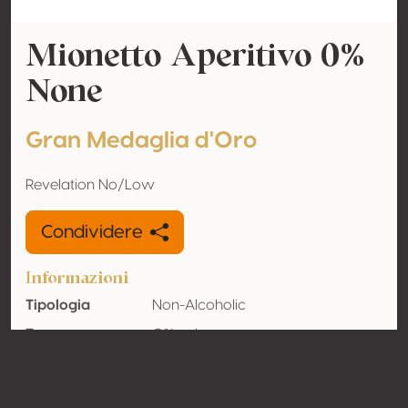
Mionetto Aperitivo 0%
None
Gran Medaglia d'Oro
Revelation No/Low
Condividere
Informazioni
Tipologia
Non-Alcoholic
Tenore
0% vol
alcolometrico
acquisito
Organico
No