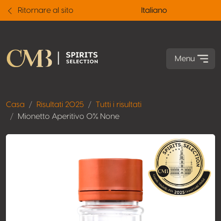
Ritornare al sito
Italiano
Menu
Casa
Risultati 2025
Tutti i risultati
Mionetto Aperitivo 0% None